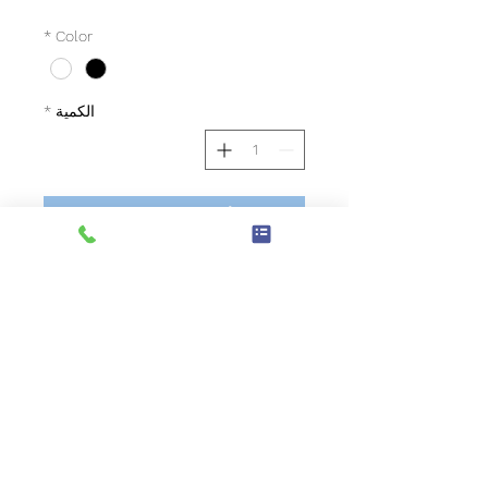
*
Color
الكمية
*
أضِف إلى العربة
اشترِ الآن
The main board/Brains of the Central
Pay Mk3 system, one programmed
board with the default programming.