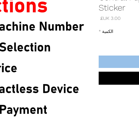
Sticker
السعر
الكمية
*
©2026
by Staffords Launderette